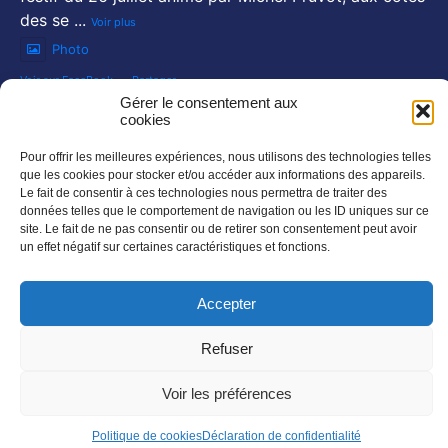
des se
...
Voir plus
Photo
Voir sur FaceBook
·
Partager
Gérer le consentement aux
NOS NEWSLETTERS :
cookies
En savoir plus
Pour offrir les meilleures expériences, nous utilisons des technologies telles
que les cookies pour stocker et/ou accéder aux informations des appareils.
SUIVEZ NOUS SUR :
Le fait de consentir à ces technologies nous permettra de traiter des
données telles que le comportement de navigation ou les ID uniques sur ce
site. Le fait de ne pas consentir ou de retirer son consentement peut avoir
un effet négatif sur certaines caractéristiques et fonctions.
Accepter
Refuser
©AUDACE – Tout droit réservé
Voir les préférences
Politique de cookies
Déclaration de confidentialité